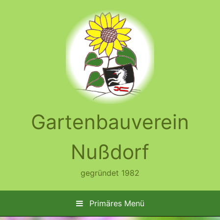
Zum
Inhalt
springen
Gartenbauverein
Nußdorf
gegründet 1982
Primäres Menü