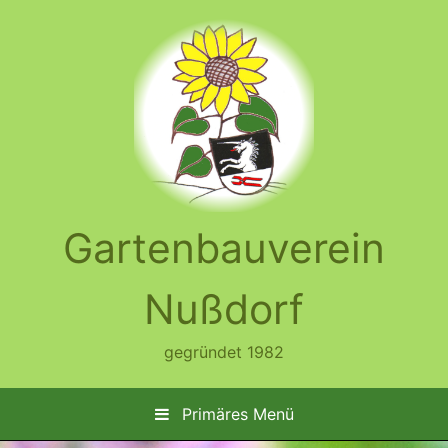
Zum
Inhalt
springen
Gartenbauverein
Nußdorf
gegründet 1982
Primäres Menü